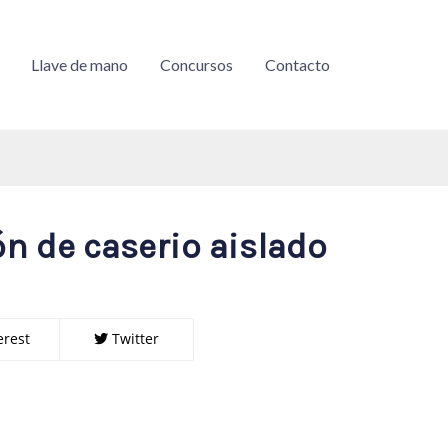
Llave de mano
Concursos
Contacto
ón de caserio aislado
erest
Twitter